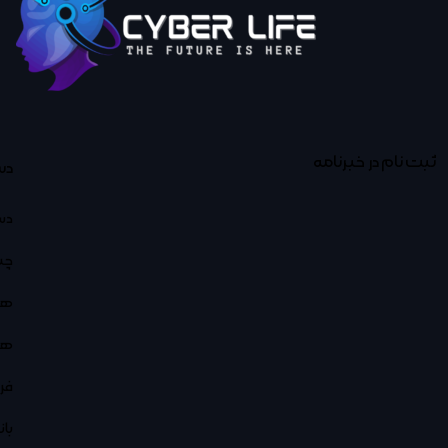
ثبت نام در خبرنامه
دس
دس
چت
هو
هو
فر
با