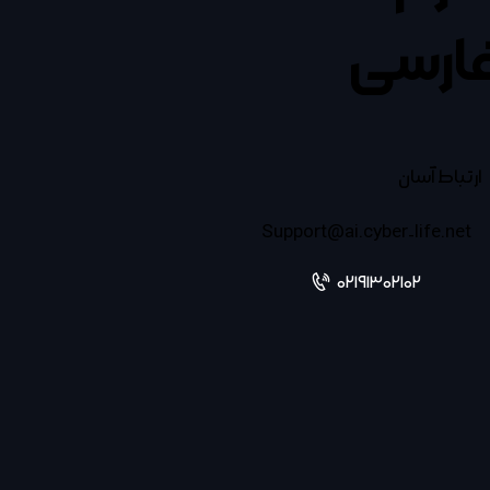
ارسی
ارتباط آسان
Support@ai.cyber-life.net
02191302102