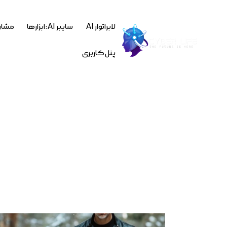
لابراتوار AI
سایبر AI : ابزارها
مشاو
پنل کاربری