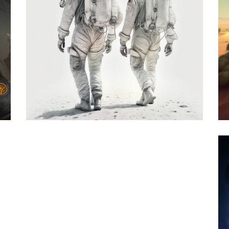
چشم ها دروغ نمی گویند
,
زی
تحلیل پرامپت
تصویرسازی