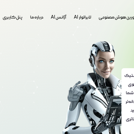
رین هوش مصنوعی
لابراتوار AI
آژانس AI
درباره ما
پنل کاربری
نتیک
قوی
 شما
ه‌تر
د.
اتری