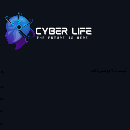
ثبت نام در خبرنامه
دس
دس
چت
هو
هو