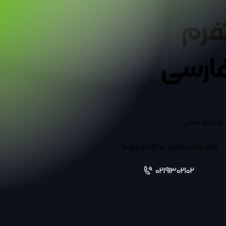
تفرم
ارسی
ارتباط آسان
Support@ai.cyber-life.net
02191302102