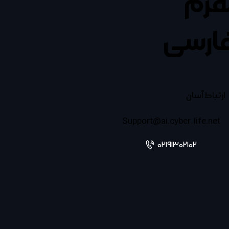
تفرم
ارسی
ارتباط آسان
Support@ai.cyber-life.net
02191302102