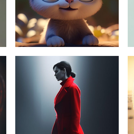
دایناسور کوچک
,
رن
تحلیل پرامپت
فانتزی
وش
روز قیامت