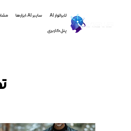
لابراتوار AI
سایبر AI : ابزارها
مشاو
پنل کاربری
ت