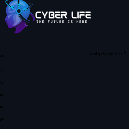
ثبت نام در خبرنامه
دس
دس
چت
هو
هو
فر