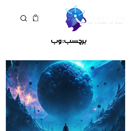
0
برچسب: وب