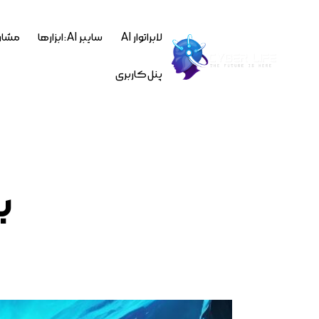
لابراتوار AI
سایبر AI : ابزارها
مشاو
پنل کاربری
ب