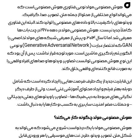
ه
هوش مصنوعی مولد نوعی فناوری هوش مصنوعی است که
می‌تواند انواع مختلفی از محتوا از جمله متن، تصویر، صدا، گرافیک،
ویدئوهای با کیفیت بالا و داده‌های مصنوعی را تولید کند.البته این فناوری
کاملاً جدید نیست. هوش مصنوعی مولد در دهه ۱۹۶۰ در چت‌بات‌ها
معرفی شد. اما تا سال ۲۰۱۴، و پیش از معرفی شبکه‌های مولد تخاصمی یا
GAN که اختصار عبارت (Generative Adversarial Network) و نوعی
الگوریتم یادگیری ماشین است، مورد توجه قرار نداشت. پس از آن بود که
این نوع هوش مصنوعی توانست تصاویر، ویدئوها و صداهای افراد واقعی را
به صورت قانع‌کننده‌ای واقعی خلق کند.
این قابلیت جدید از یک طرف فرصت‌هایی را ایجاد کرده است که شامل
دوبله بهتر فیلم و ایجاد محتوای آموزشی غنی است. ولی از طرف دیگر
نگرانی‌های مربوط به دیپ‌فیک‌ها – تصاویر یا ویدئوهای جعلی دیجیتالی
– و حملات مضر امنیت سایبری به کسب و کارها را به دنبال داشت.
هوش مصنوعی مولد چگونه کار می‌کند؟
هوش مصنوعی مولد با یک درخواست شروع می‌شود که می‌تواند به
شکل متن، تصویر، ویدئو، طرح، نت‌های موسیقی یا هر ورودی قابل