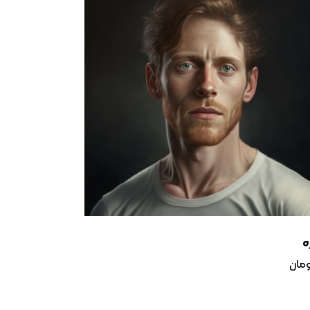
ه
مان