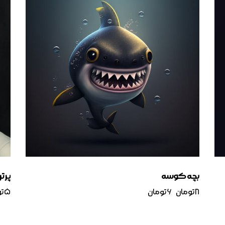
بچه کوسه
پرتر
۸
تومان
۶
تومان
۵
تو