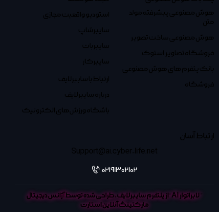
هوش مصنوعی پیشرفته مولد
استودیو واقعیت مجازی
متن
سایبرشاپ
هوش مصنوعی ساخت تصویر
سایبربات
فروشگاه تصاویر استوک
سایبرکار
بانک پتفرم های هوش مصنوعی
ارتباط با سایبرلایف
فروشگاه
درباره سایبرلایف
باشگاه ورزش‌های الکترونیک
ارتباط آسان
Support@ai.cyber-life.net
02191302102
”
لابراتوار AI
“از پلتفرم
سایبرلایف
، طراحی شده توسط
آژانس دیجیتال
مارکتینگ آنلاین استارت