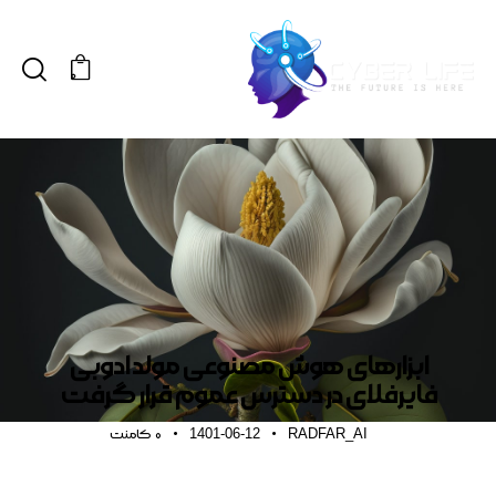
0
برترین ها
ابزارهای هوش مصنوعی مولد ادوبی
فایرفلای در دسترس عموم قرار گرفت
1401-06-12
RADFAR_AI
0
کامنت