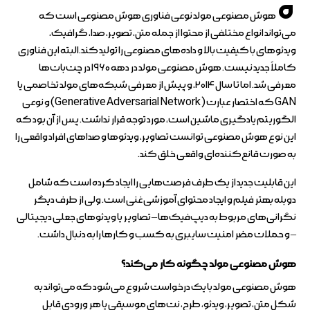
ه
هوش مصنوعی مولد نوعی فناوری هوش مصنوعی است که
می‌تواند انواع مختلفی از محتوا از جمله متن، تصویر، صدا، گرافیک،
ویدئوهای با کیفیت بالا و داده‌های مصنوعی را تولید کند.البته این فناوری
کاملاً جدید نیست. هوش مصنوعی مولد در دهه ۱۹۶۰ در چت‌بات‌ها
معرفی شد. اما تا سال ۲۰۱۴، و پیش از معرفی شبکه‌های مولد تخاصمی یا
GAN که اختصار عبارت (Generative Adversarial Network) و نوعی
الگوریتم یادگیری ماشین است، مورد توجه قرار نداشت. پس از آن بود که
این نوع هوش مصنوعی توانست تصاویر، ویدئوها و صداهای افراد واقعی را
به صورت قانع‌کننده‌ای واقعی خلق کند.
این قابلیت جدید از یک طرف فرصت‌هایی را ایجاد کرده است که شامل
دوبله بهتر فیلم و ایجاد محتوای آموزشی غنی است. ولی از طرف دیگر
نگرانی‌های مربوط به دیپ‌فیک‌ها – تصاویر یا ویدئوهای جعلی دیجیتالی
– و حملات مضر امنیت سایبری به کسب و کارها را به دنبال داشت.
هوش مصنوعی مولد چگونه کار می‌کند؟
هوش مصنوعی مولد با یک درخواست شروع می‌شود که می‌تواند به
شکل متن، تصویر، ویدئو، طرح، نت‌های موسیقی یا هر ورودی قابل