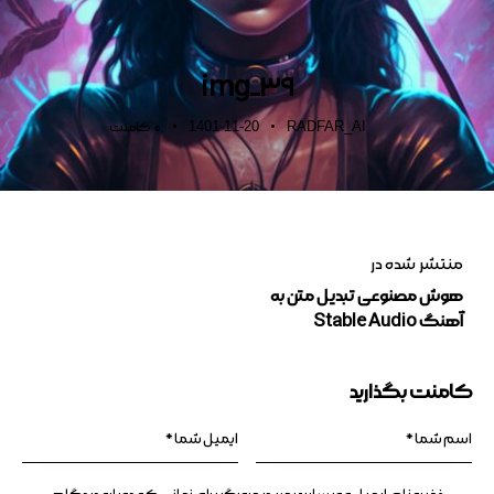
img_39
1401-11-20
RADFAR_AI
0
کامنت
منتشر شده در
هوش مصنوعی تبدیل متن به
آهنگ Stable Audio
کامنت بگذارید