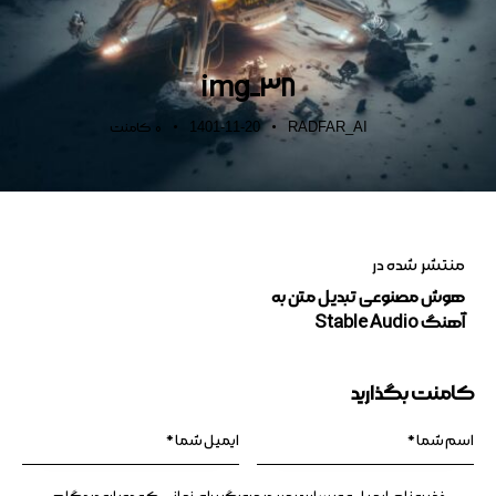
img_38
1401-11-20
RADFAR_AI
0
کامنت
منتشر شده در
هوش مصنوعی تبدیل متن به
آهنگ Stable Audio
کامنت بگذارید