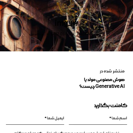
img_116
1402-01-16
RADFAR_AI
0
کامنت
منتشر شده در
هوش مصنوعی مولد یا
Generative AI چیست؟
کامنت بگذارید