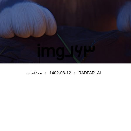
img_163
1402-03-12
RADFAR_AI
0
کامنت