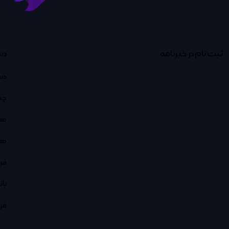
ثبت نام در خبرنامه
دس
دس
چت
هو
هو
فر
با
فر