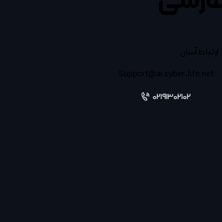
ارسی
ارتباط آسان
Support@ai.cyber-life.net
02191302102