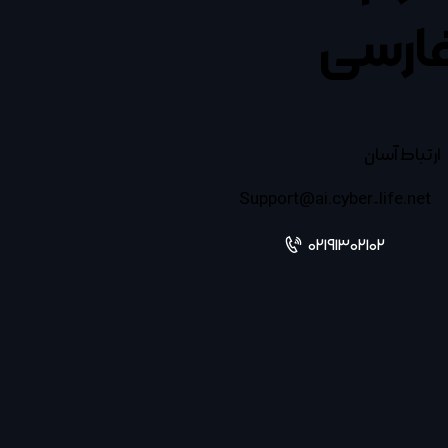
ارسی
ارتباط آسان
Support@ai.cyber-life.net
02191302102