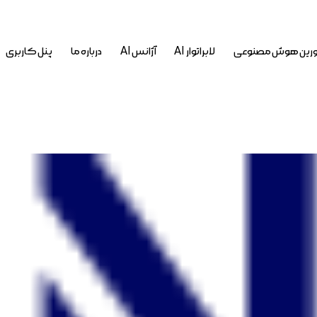
رین هوش مصنوعی
لابراتوار AI
آژانس AI
درباره ما
پنل کاربری