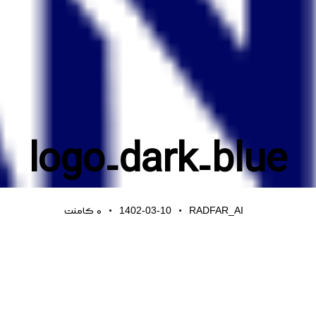
logo-dark-blue
1402-03-10
RADFAR_AI
0
کامنت