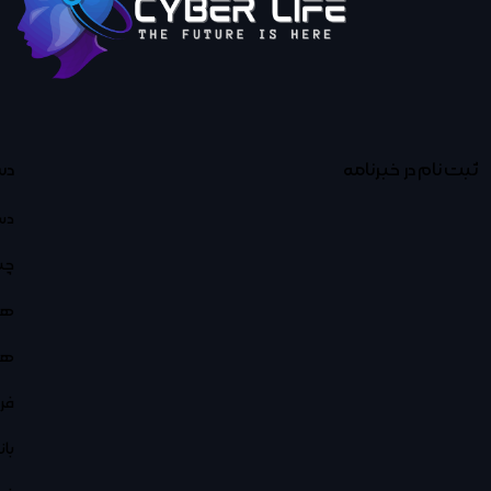
ثبت نام در خبرنامه
دس
دس
چت
هو
هو
فر
با