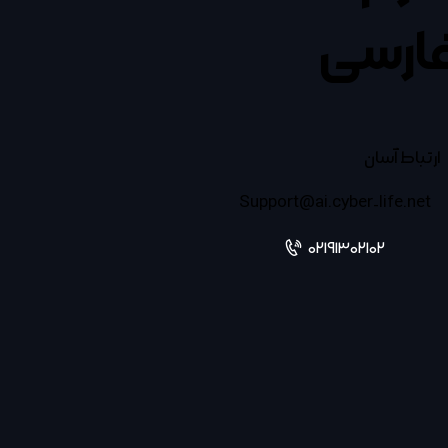
ارسی
ارتباط آسان
Support@ai.cyber-life.net
02191302102