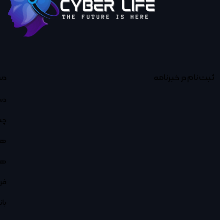
ثبت نام در خبرنامه
دس
دس
چت
هو
هو
فر
با