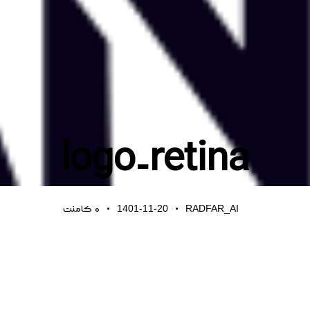
logo-retina
1401-11-20
RADFAR_AI
0
کامنت