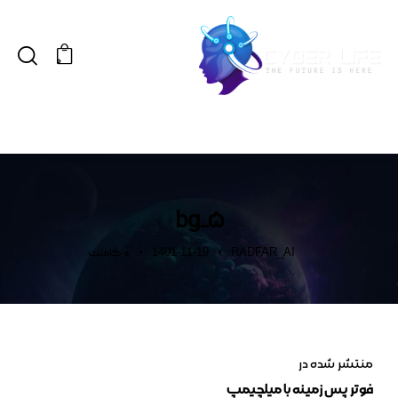
0
bg_5
1401-11-19
RADFAR_AI
0
کامنت
منتشر شده در
فوتر پس زمینه با میلچیمپ