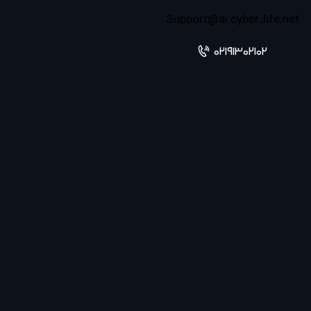
Support@ai.cyber-life.net
02191302102