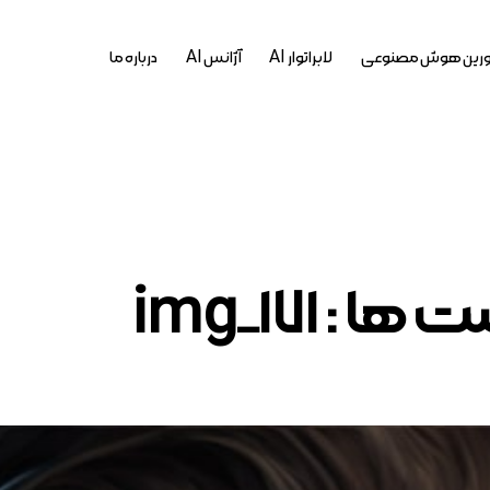
رین هوش مصنوعی
لابراتوار AI
آژانس AI
درباره ما
ا : img_171