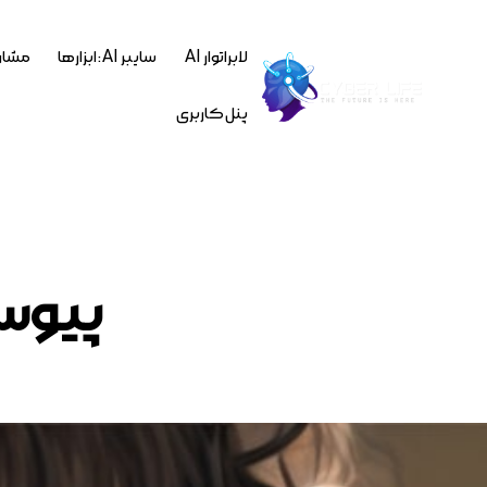
لابراتوار AI
سایبر AI : ابزارها
مشاو
پنل کاربری
پیوست ه