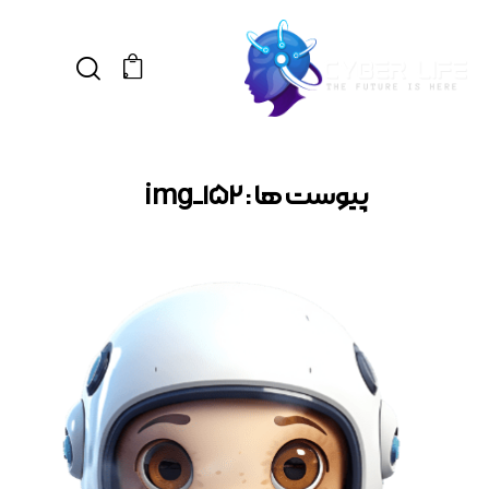
0
پیوست ها : img_152