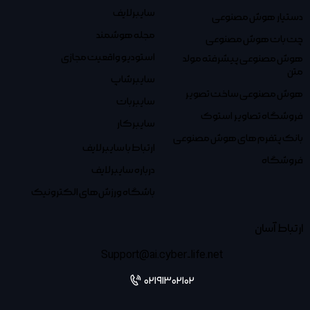
سایبرلایف
دستیار هوش مصنوعی
مجله هوشمند
چت بات هوش مصنوعی
استودیو واقعیت مجازی
هوش مصنوعی پیشرفته مولد
متن
سایبرشاپ
هوش مصنوعی ساخت تصویر
سایبربات
فروشگاه تصاویر استوک
سایبرکار
بانک پتفرم های هوش مصنوعی
ارتباط با سایبرلایف
فروشگاه
درباره سایبرلایف
باشگاه ورزش‌های الکترونیک
ارتباط آسان
Support@ai.cyber-life.net
02191302102