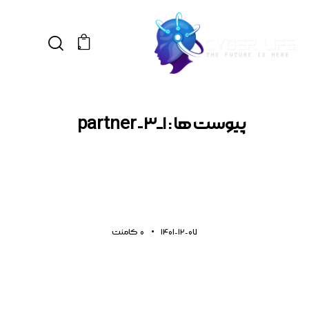
0
پیوست ها : partner-3_1
1401-12-07
0
کامنت