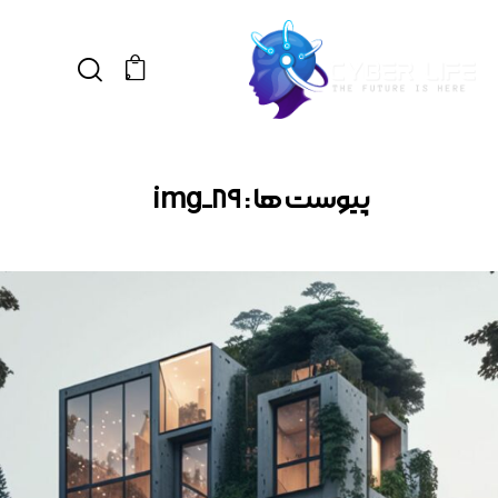
0
پیوست ها : img_89