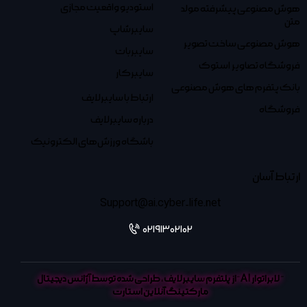
استودیو واقعیت مجازی
هوش مصنوعی پیشرفته مولد
متن
سایبرشاپ
هوش مصنوعی ساخت تصویر
سایبربات
فروشگاه تصاویر استوک
سایبرکار
بانک پتفرم های هوش مصنوعی
ارتباط با سایبرلایف
فروشگاه
درباره سایبرلایف
باشگاه ورزش‌های الکترونیک
ارتباط آسان
Support@ai.cyber-life.net
02191302102
”
لابراتوار AI
“از پلتفرم
سایبرلایف
، طراحی شده توسط
آژانس دیجیتال
مارکتینگ آنلاین استارت