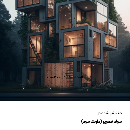
1401-12-07
0
کامنت
منتشر شده در
مولد تصویر (دارک مود)