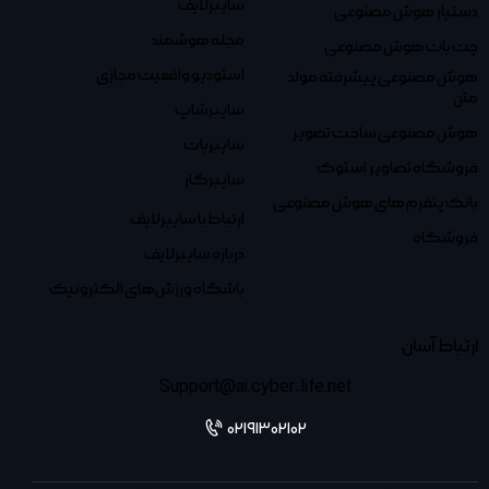
سایبرلایف
دستیار هوش مصنوعی
مجله هوشمند
چت بات هوش مصنوعی
استودیو واقعیت مجازی
هوش مصنوعی پیشرفته مولد
متن
سایبرشاپ
هوش مصنوعی ساخت تصویر
سایبربات
فروشگاه تصاویر استوک
سایبرکار
بانک پتفرم های هوش مصنوعی
ارتباط با سایبرلایف
فروشگاه
درباره سایبرلایف
باشگاه ورزش‌های الکترونیک
ارتباط آسان
Support@ai.cyber-life.net
02191302102