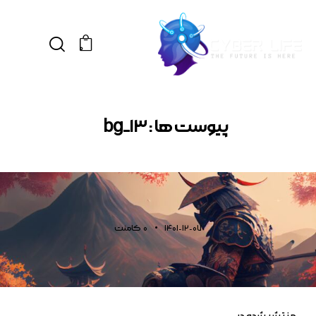
0
پیوست ها : bg_13
1401-12-07
0
کامنت