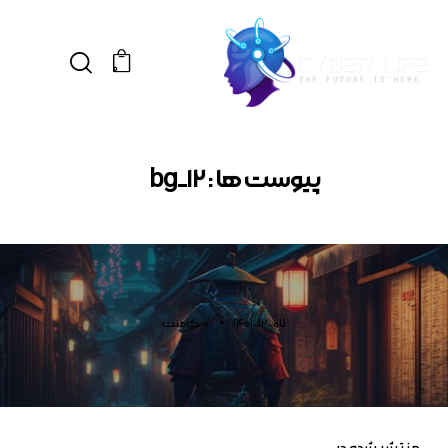
0
پیوست ها : bg_12
1401-12-07
0
کامنت