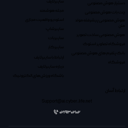
سایبرلایف
دستیار هوش مصنوعی
مجله هوشمند
چت بات هوش مصنوعی
استودیو واقعیت مجازی
هوش مصنوعی پیشرفته مولد
متن
سایبرشاپ
هوش مصنوعی ساخت تصویر
سایبربات
فروشگاه تصاویر استوک
سایبرکار
بانک پتفرم های هوش مصنوعی
ارتباط با سایبرلایف
فروشگاه
درباره سایبرلایف
باشگاه ورزش‌های الکترونیک
ارتباط آسان
Support@ai.cyber-life.net
02191302102