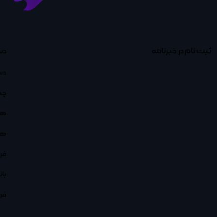
ثبت نام در خبرنامه
دس
دس
چت
هو
هو
فر
با
فر