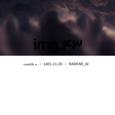
img_43
1401-11-20
RADFAR_AI
0
کامنت