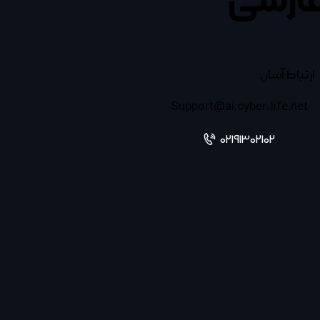
ارسی
ارتباط آسان
Support@ai.cyber-life.net
02191302102