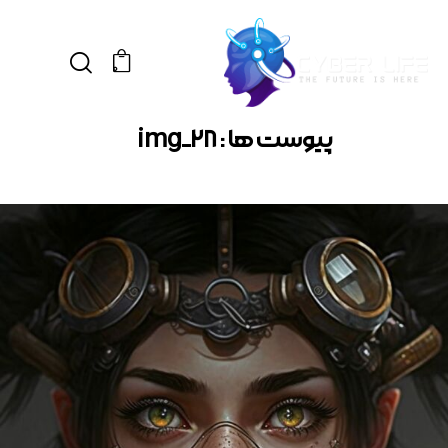
0
پیوست ها : img_28