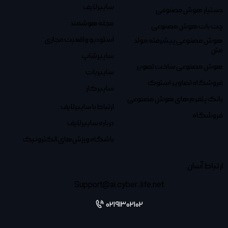
سایبرلایف
دستیار هوش مصنوعی
مجله هوشمند
چت بات هوش مصنوعی
استودیو واقعیت مجازی
هوش مصنوعی پیشرفته مولد
متن
سایبرشاپ
هوش مصنوعی ساخت تصویر
سایبربات
فروشگاه تصاویر استوک
سایبرکار
بانک پتفرم های هوش مصنوعی
ارتباط با سایبرلایف
فروشگاه
درباره سایبرلایف
باشگاه ورزش‌های الکترونیک
ارتباط آسان
Support@ai.cyber-life.net
02191302102