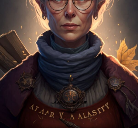
1401-11-18
0
کامنت