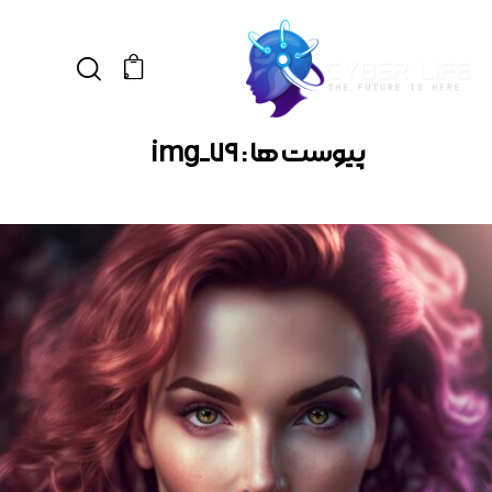
0
پیوست ها : img_79