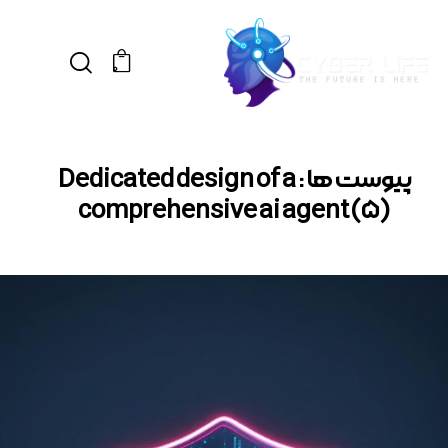
0
پیوست ها : Dedicated design of a
comprehensive ai agent (5)