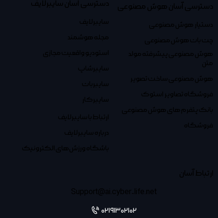
دسترسی آسان سایبرلایف
دسترسی آسان هوش مصنوعی
سایبرلایف
دستیار هوش مصنوعی
مجله هوشمند
چت بات هوش مصنوعی
استودیو واقعیت مجازی
هوش مصنوعی پیشرفته مولد
متن
سایبرشاپ
هوش مصنوعی ساخت تصویر
سایبربات
فروشگاه تصاویر استوک
سایبرکار
بانک پتفرم های هوش مصنوعی
ارتباط با سایبرلایف
فروشگاه
درباره سایبرلایف
باشگاه ورزش‌های الکترونیک
ارتباط آسان
Support@ai.cyber-life.net
02191302102