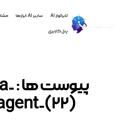
لابراتوار AI
سایبر AI : ابزارها
مشاو
پنل کاربری
پیو
agent-(22)