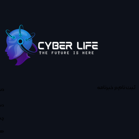
ثبت نام در خبرنامه
دس
دس
چت
هو