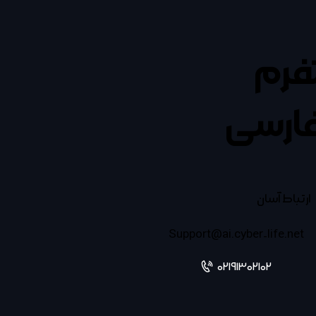
تفرم
ارسی
ارتباط آسان
Support@ai.cyber-life.net
02191302102