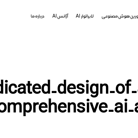
رین هوش مصنوعی
لابراتوار AI
آژانس AI
درباره ما
ست ها : icated-design-of-a
omprehensive-ai-