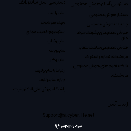
دسترسی آسان سایبرلایف
دسترسی آسان هوش مصنوعی
سایبرلایف
دستیار هوش مصنوعی
مجله هوشمند
چت بات هوش مصنوعی
استودیو واقعیت مجازی
هوش مصنوعی پیشرفته مولد
متن
سایبرشاپ
هوش مصنوعی ساخت تصویر
سایبربات
فروشگاه تصاویر استوک
سایبرکار
بانک پتفرم های هوش مصنوعی
ارتباط با سایبرلایف
فروشگاه
درباره سایبرلایف
باشگاه ورزش‌های الکترونیک
ارتباط آسان
Support@ai.cyber-life.net
02191302102