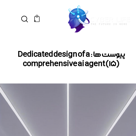
0
پیوست ها : Dedicated design of a
comprehensive ai agent (15)