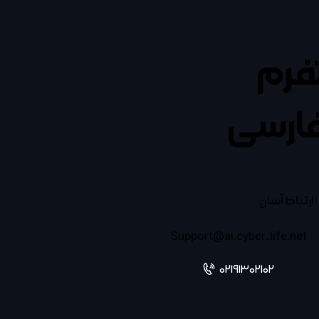
تفرم
ارسی
ارتباط آسان
Support@ai.cyber-life.net
02191302102