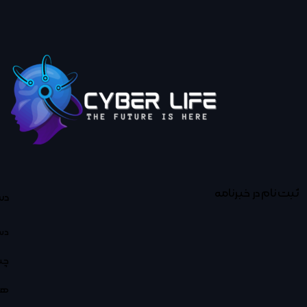
ثبت نام در خبرنامه
دس
دس
چت
هو