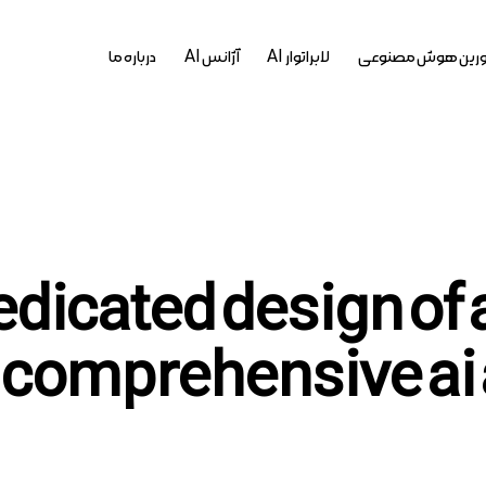
رین هوش مصنوعی
لابراتوار AI
آژانس AI
درباره ما
یوست ها : icated design of a
comprehensive ai a