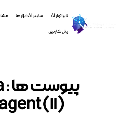
لابراتوار AI
سایبر AI : ابزارها
مشاو
پنل کاربری
پ
gent (11)