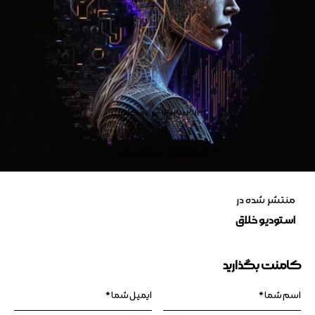
1402-02-13
0
کامنت
منتشر شده در
استودیو خلاق
کامنت بگذارید