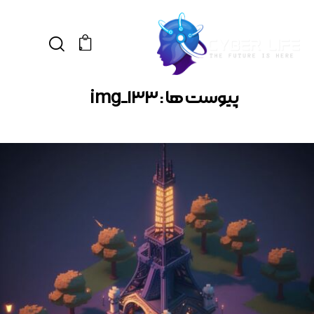
0
پیوست ها : img_133