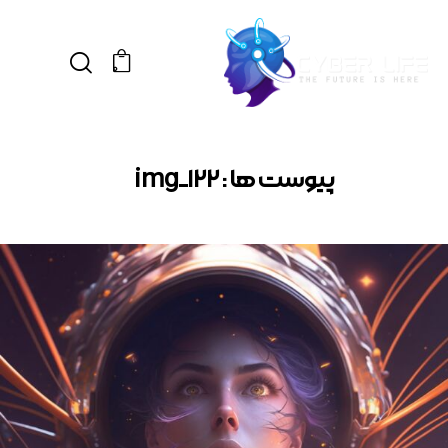
0
پیوست ها : img_122