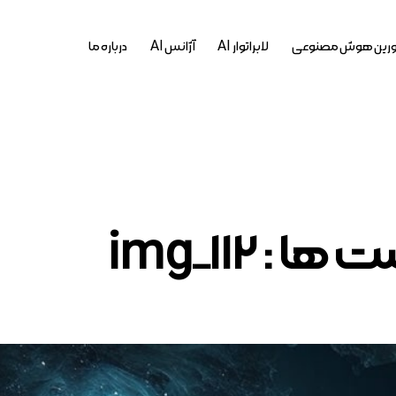
رین هوش مصنوعی
لابراتوار AI
آژانس AI
درباره ما
ا : img_112