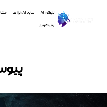
لابراتوار AI
سایبر AI : ابزارها
مشاو
پنل کاربری
پیوست ه