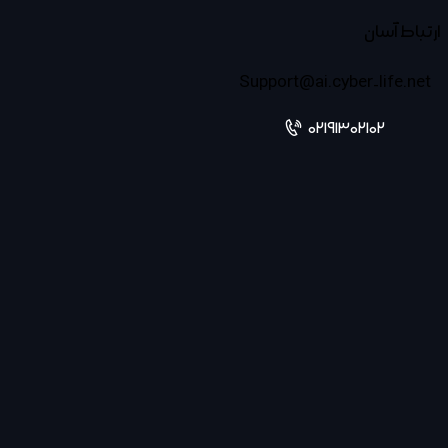
ارتباط آسان
Support@ai.cyber-life.net
02191302102