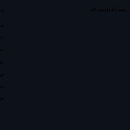
ثبت نام در خبرنامه
دس
دس
چت
هو
هو
فر
با
فر