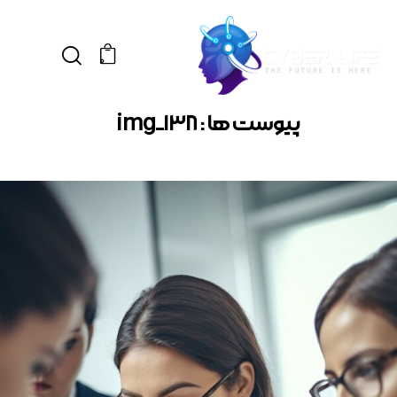
0
پیوست ها : img_138