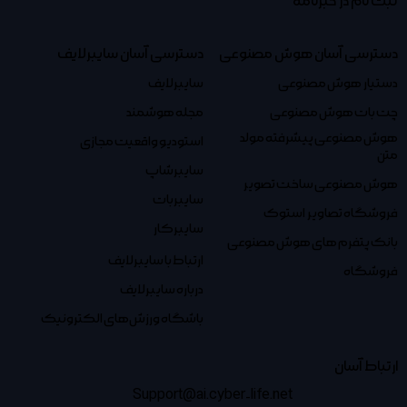
ثبت نام در خبرنامه
دسترسی آسان هوش مصنوعی
دسترسی آسان سایبرلایف
دستیار هوش مصنوعی
سایبرلایف
چت بات هوش مصنوعی
مجله هوشمند
هوش مصنوعی پیشرفته مولد
استودیو واقعیت مجازی
متن
سایبرشاپ
هوش مصنوعی ساخت تصویر
سایبربات
فروشگاه تصاویر استوک
سایبرکار
بانک پتفرم های هوش مصنوعی
ارتباط با سایبرلایف
فروشگاه
درباره سایبرلایف
باشگاه ورزش‌های الکترونیک
ارتباط آسان
Support@ai.cyber-life.net