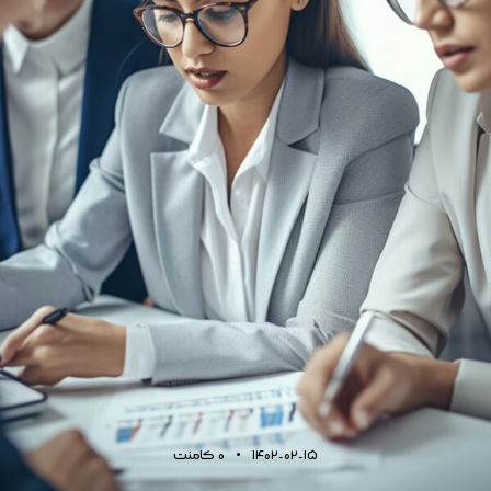
1402-02-15
0
کامنت