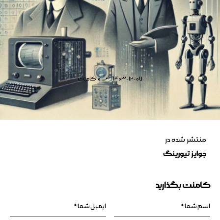
1403-12-07
0
کامنت
منتشر شده در
جوایز تیورینگ
کامنت بگذارید