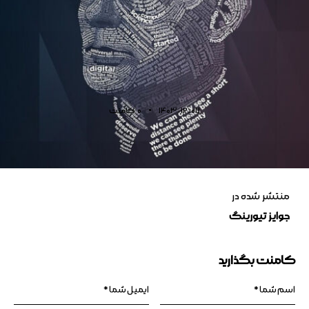
1403-12-07
0
کامنت
منتشر شده در
جوایز تیورینگ
کامنت بگذارید