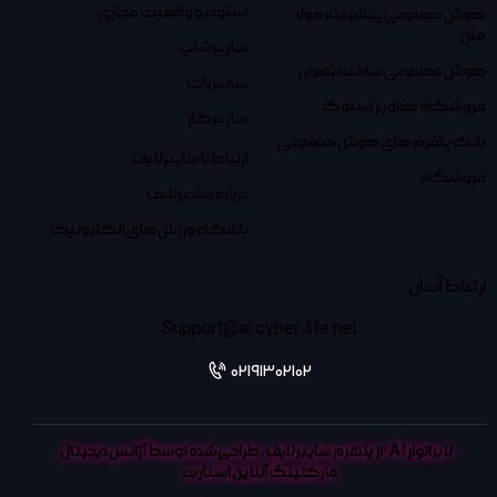
استودیو واقعیت مجازی
هوش مصنوعی پیشرفته مولد
متن
سایبرشاپ
هوش مصنوعی ساخت تصویر
سایبربات
فروشگاه تصاویر استوک
سایبرکار
بانک پتفرم های هوش مصنوعی
ارتباط با سایبرلایف
فروشگاه
درباره سایبرلایف
باشگاه ورزش‌های الکترونیک
ارتباط آسان
Support@ai.cyber-life.net
02191302102
”
لابراتوار AI
“از پلتفرم
سایبرلایف
، طراحی شده توسط
آژانس دیجیتال
مارکتینگ آنلاین استارت