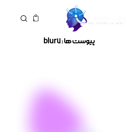
0
پیوست ها : blur7