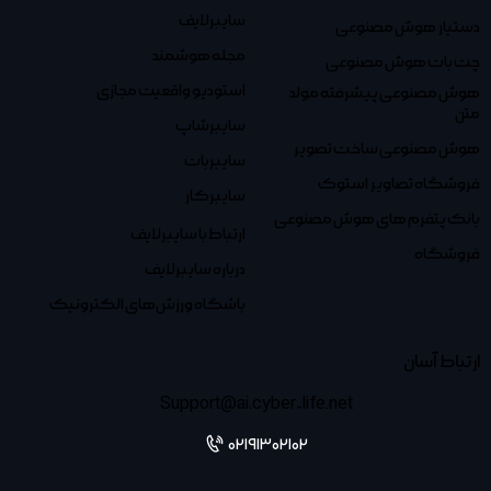
سایبرلایف
دستیار هوش مصنوعی
مجله هوشمند
چت بات هوش مصنوعی
استودیو واقعیت مجازی
هوش مصنوعی پیشرفته مولد
متن
سایبرشاپ
هوش مصنوعی ساخت تصویر
سایبربات
فروشگاه تصاویر استوک
سایبرکار
بانک پتفرم های هوش مصنوعی
ارتباط با سایبرلایف
فروشگاه
درباره سایبرلایف
باشگاه ورزش‌های الکترونیک
ارتباط آسان
Support@ai.cyber-life.net
02191302102