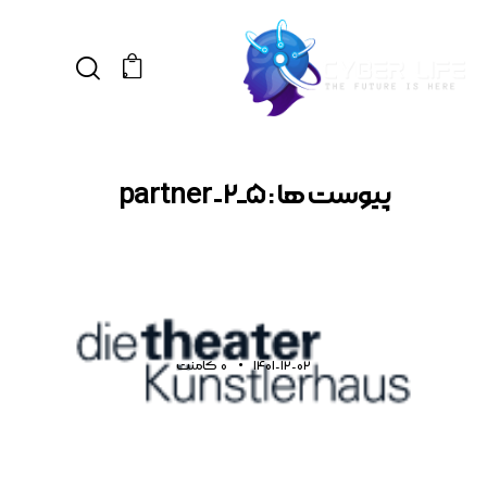
0
پیوست ها : partner-2_5
1401-12-02
0
کامنت