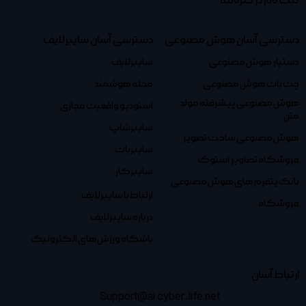
ثبت نام در خبرنامه
دسترسی آسان هوش مصنوعی
دسترسی آسان سایبرلایف
دستیار هوش مصنوعی
سایبرلایف
چت بات هوش مصنوعی
مجله هوشمند
هوش مصنوعی پیشرفته مولد
استودیو واقعیت مجازی
متن
سایبرشاپ
هوش مصنوعی ساخت تصویر
سایبربات
فروشگاه تصاویر استوک
سایبرکار
بانک پتفرم های هوش مصنوعی
ارتباط با سایبرلایف
فروشگاه
درباره سایبرلایف
باشگاه ورزش‌های الکترونیک
ارتباط آسان
Support@ai.cyber-life.net