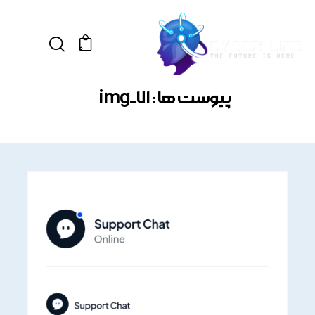
0
پیوست ها : img_71