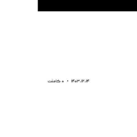
1403-12-14
0
کامنت