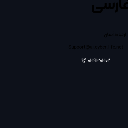
ارسی
ارتباط آسان
Support@ai.cyber-life.net
02191302102