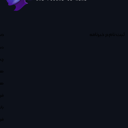
ثبت نام در خبرنامه
دس
دس
چت
هو
هو
فر
با
فر