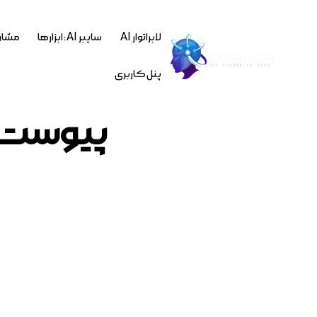
لابراتوار AI
سایبر AI : ابزارها
مشاو
پنل کاربری
پیوست ها : ey