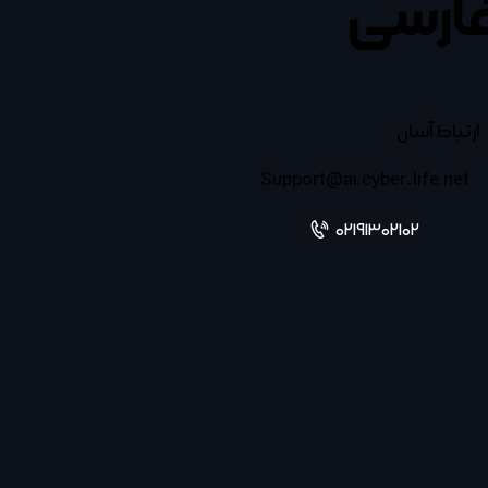
ارسی
ارتباط آسان
Support@ai.cyber-life.net
02191302102