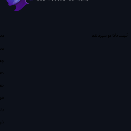
ثبت نام در خبرنامه
دس
دس
چت
هو
هو
فر
با
فر