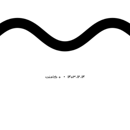
1403-12-14
0
کامنت