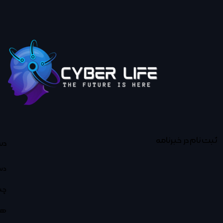
ثبت نام در خبرنامه
دس
دس
چت
هو