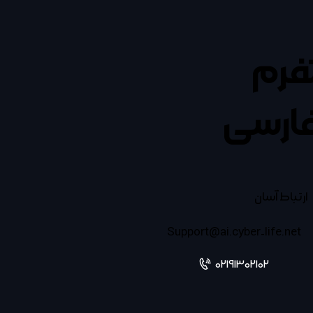
تفرم
ارسی
ارتباط آسان
Support@ai.cyber-life.net
02191302102