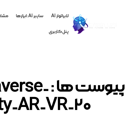
لابراتوار AI
سایبر AI : ابزارها
مشاو
پنل کاربری
پیوست ها 
ty-AR-VR-20