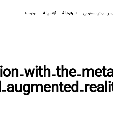
رین هوش مصنوعی
لابراتوار AI
آژانس AI
درباره ما
: on-with-the-metaverse
-augmented-reali