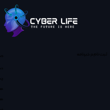
ثبت نام در خبرنامه
دس
دس
چت
هو
هو
فر