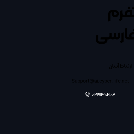
تفرم
ارسی
ارتباط آسان
Support@ai.cyber-life.net
02191302102