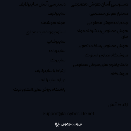
دسترسی آسان هوش مصنوعی
دسترسی آسان سایبرلایف
دستیار هوش مصنوعی
سایبرلایف
چت بات هوش مصنوعی
مجله هوشمند
هوش مصنوعی پیشرفته مولد
استودیو واقعیت مجازی
متن
سایبرشاپ
هوش مصنوعی ساخت تصویر
سایبربات
فروشگاه تصاویر استوک
سایبرکار
بانک پتفرم های هوش مصنوعی
ارتباط با سایبرلایف
فروشگاه
درباره سایبرلایف
باشگاه ورزش‌های الکترونیک
ارتباط آسان
Support@ai.cyber-life.net
02191302102