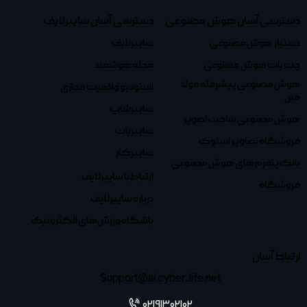
دسترسی آسان هوش مصنوعی
دسترسی آسان سایبرلایف
دستیار هوش مصنوعی
سایبرلایف
چت بات هوش مصنوعی
مجله هوشمند
هوش مصنوعی پیشرفته مولد
استودیو واقعیت مجازی
متن
سایبرشاپ
هوش مصنوعی ساخت تصویر
سایبربات
فروشگاه تصاویر استوک
سایبرکار
بانک پتفرم های هوش مصنوعی
ارتباط با سایبرلایف
فروشگاه
درباره سایبرلایف
باشگاه ورزش‌های الکترونیک
ارتباط آسان
Support@ai.cyber-life.net
02191302102